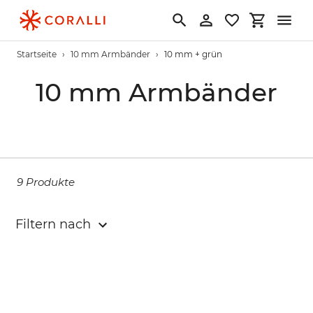
Direkt
zum
Suchen
Einloggen
Einkaufs
Inhalt
Startseite
›
10 mm Armbänder
›
10 mm + grün
S
10 mm Armbänder
a
m
m
9 Produkte
l
Filtern nach
u
n
g