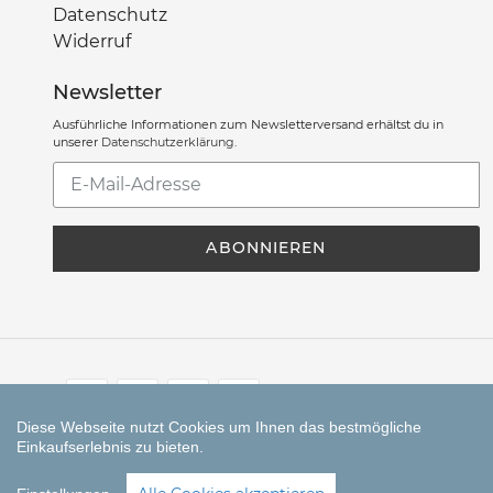
Datenschutz
Widerruf
Newsletter
Ausführliche Informationen zum Newsletterversand erhältst du in
unserer
Datenschutzerklärung
.
Abonniere
unsere
Mailingliste
ABONNIEREN
Zahlungsarten
Diese Webseite nutzt Cookies um Ihnen das bestmögliche
Einkaufserlebnis zu bieten.
© CORALLI seit 2023
SEHR GUT
(5 / 5)