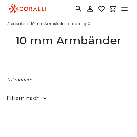
Direkt
zum
Suchen
Einloggen
Einkaufs
Inhalt
Startseite
›
10 mm Armbänder
›
blau + grün
S
10 mm Armbänder
a
m
m
5 Produkte
l
Filtern nach
u
n
g