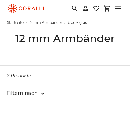
Direkt
zum
Suchen
Einloggen
Einkaufs
Inhalt
Startseite
›
12 mm Armbänder
›
blau + grau
S
12 mm Armbänder
a
m
m
2 Produkte
l
Filtern nach
u
n
g