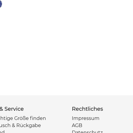
g
:
 & Service
Rechtliches
chtige Größe finden
Impressum
usch & Rückgabe
AGB
nd
Datenschutz