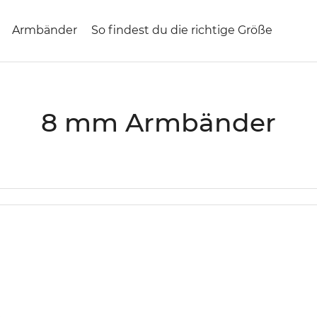
Armbänder
So findest du die richtige Größe
S
8 mm Armbänder
a
m
m
l
u
n