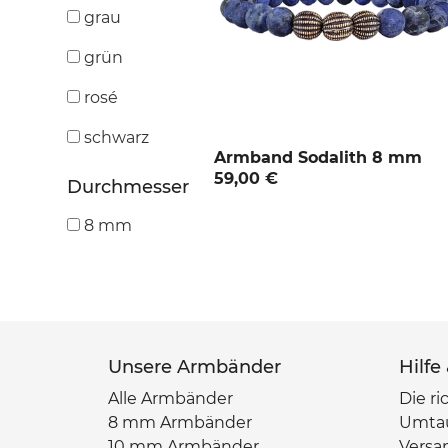
grau
grün
rosé
schwarz
Armband Sodalith 8 mm
59,00 €
Durchmesser
8 mm
Unsere Armbänder
Hilfe
Alle Armbänder
Die ri
8 mm Armbänder
Umta
10 mm Armbänder
Versa