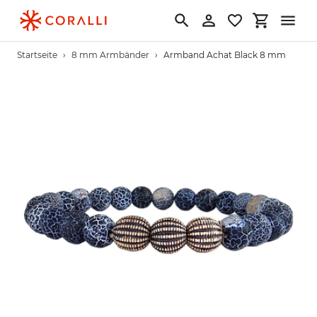
Direkt
zum
Suchen
Einloggen
Einkaufs
Inhalt
Startseite
›
8 mm Armbänder
›
Armband Achat Black 8 mm