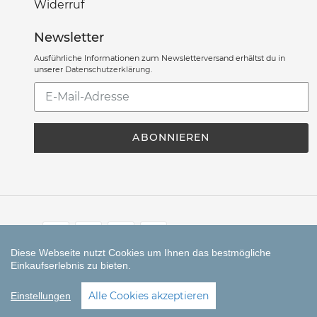
Widerruf
Newsletter
Ausführliche Informationen zum Newsletterversand erhältst du in
unserer
Datenschutzerklärung
.
Abonniere
unsere
Mailingliste
ABONNIEREN
Zahlungsarten
Diese Webseite nutzt Cookies um Ihnen das bestmögliche
Einkaufserlebnis zu bieten.
© CORALLI seit 2023
SEHR GUT
(5 / 5)
Alle Cookies akzeptieren
Einstellungen
aus
4
Bewertungen bei: google.de ⓘ
Informationen zur Echtheit der Bewertungen