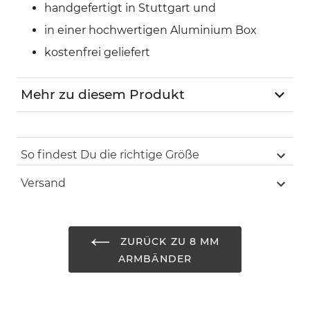
handgefertigt in Stuttgart und
in einer hochwertigen Aluminium Box
kostenfrei geliefert
Mehr zu diesem Produkt
Kategorie
Armband
So findest Du die richtige Größe
Durchmesser
8 mm
Versand
Steine
Achat
Metallperlen
925er Sterling Silber
ZURÜCK ZU 8 MM
ARMBÄNDER
Farbton
schwarz
Umtausch
30 Tage