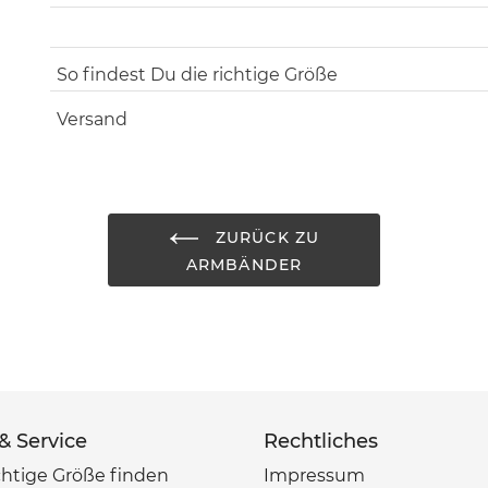
Kategorie
Arm
So findest Du die richtige Größe
Durchmesser
12 
Versand
Steine
Jasp
Metallperlen
925e
ZURÜCK ZU
Farbton
grau
ARMBÄNDER
Umtausch
30 T
Naturperlen
Farb
 & Service
Rechtliches
chtige Größe finden
Impressum